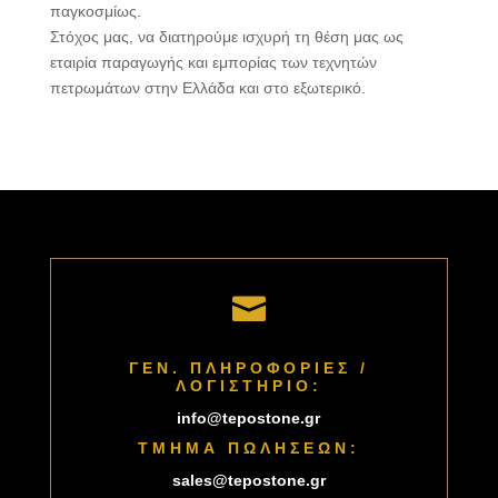
παγκοσμίως.
Στόχος μας, να διατηρούμε ισχυρή τη θέση μας ως
εταιρία παραγωγής και εμπορίας των τεχνητών
πετρωμάτων στην Ελλάδα και στο εξωτερικό.

ΓΕΝ. ΠΛΗΡΟΦΟΡΙΕΣ /
ΛΟΓΙΣΤΗΡΙΟ:
info@tepostone.gr
ΤΜΗΜΑ ΠΩΛΗΣΕΩΝ:
sales@tepostone.gr