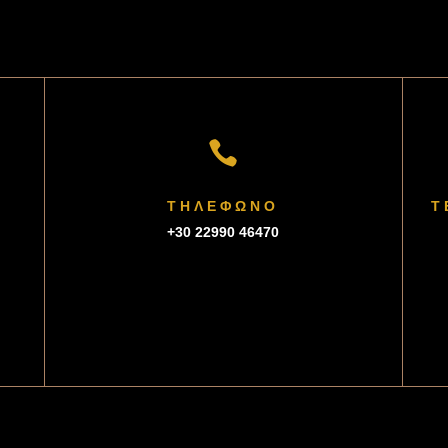

ΤΗΛΕΦΩΝΟ
T
+30 22990 46470