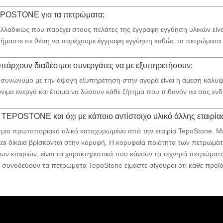
TEPOSTONE για τα πετρώματα;
λαδικώς που παρέχει στους πελάτες της έγγραφη εγγύηση υλικών είν
ήμαστε σε θέση να παρέχουμε έγγραφη εγγύηση καθώς τα πετρώματα έ
πάρχουν διαθέσιμοι συνεργάτες να με εξυπηρετήσουν;
 συνώνυμο με την άψογη εξυπηρέτηση στην αγορά είναι η άμεση κάλυψη
νιμα ενεργά και έτοιμα να λύσουν κάθε ζήτημα που πιθανόν να σας ενδ
 TEPOSTONE και όχι με κάποιο αντίστοιχο υλικό άλλης εταιρία
σμιο πρωτοποριακό υλικό κατοχυρωμένο από την εταιρία TepoStone. Μ
και δίκαια βρίσκονται στην κορυφή. Η κορυφαία ποιότητα των πετρωμά
ων εταιριών, είναι τα χαρακτηριστικά που κάνουν τα τεχνητά πετρώματ
να συνοδεύουν τα πετρώματα TepoStone είμαστε σίγουροι ότι κάθε προϊόν