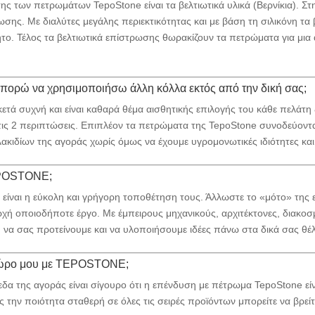
 των πετρωμάτων TepoStone είναι τα βελτιωτικά υλικά (Βερνίκια). Στη
σης. Με διαλύτες μεγάλης περιεκτικότητας και με βάση τη σιλικόνη τα β
το. Τέλος τα βελτιωτικά επίστρωσης θωρακίζουν τα πετρώματα για μια
ορώ να χρησιμοποιήσω άλλη κόλλα εκτός από την δική σας;
κετά συχνή και είναι καθαρά θέμα αισθητικής επιλογής του κάθε πελάτη
τις 2 περιπτώσεις. Επιπλέον τα πετρώματα της TepoStone συνοδεύοντα
λακιδίων της αγοράς χωρίς όμως να έχουμε υγρομονωτικές ιδιότητες κα
EPOSTONE;
ίναι η εύκολη και γρήγορη τοποθέτηση τους. Άλλωστε το «μότο» της
χή οποιοδήποτε έργο. Με έμπειρους μηχανικούς, αρχιτέκτονες, διακοσμη
 να σας προτείνουμε και να υλοποιήσουμε ιδέες πάνω στα δικά σας θέ
ο χώρο μου με TEPOSTONE;
εδα της αγοράς είναι σίγουρο ότι η επένδυση με πέτρωμα TepoStone είν
 την ποιότητα σταθερή σε όλες τις σειρές προϊόντων μπορείτε να βρεί