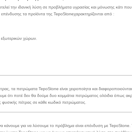
τελεί την ιδανική λύση σε προβλήματα υγρασίας και μόνωσης κάτι που
 επένδυσης τα προϊόντα της TepoStoneχαρακτηρίζονται από :
ι εξωτερικών χώρων.
τρας, τα πετρώματα TepoStone είναι χειροποίητα και διαφοροποιούντα
ουμε ότι ποτέ δεν θα δούμε δυο κομμάτια πετρώματος ολόιδια όπως ακ
ς φυσικής πέτρας σε κάθε κωδικό πετρώματος.
 να κάνουμε για να λύσουμε το πρόβλημα είναι επένδυση με TepoStone.