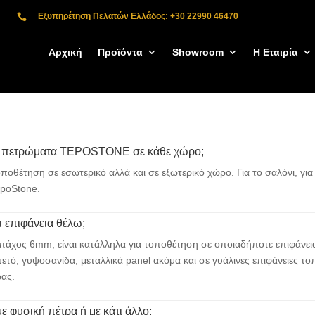
Εξυπηρέτηση Πελατών Ελλάδος: +30 22990 46470

Αρχική
Προϊόντα
Showroom
Η Εταιρία
τά πετρώματα TEPOSTONE σε κάθε χώρο;
ποθέτηση σε εσωτερικό αλλά και σε εξωτερικό χώρο. Για το σαλόνι, για τ
epoStone.
επιφάνεια θέλω;
άχος 6mm, είναι κατάλληλα για τοποθέτηση σε οποιαδήποτε επιφάνεια 
ετό, γυψοσανίδα, μεταλλικά panel ακόμα και σε γυάλινες επιφάνειες 
ρας.
 φυσική πέτρα ή με κάτι άλλο;