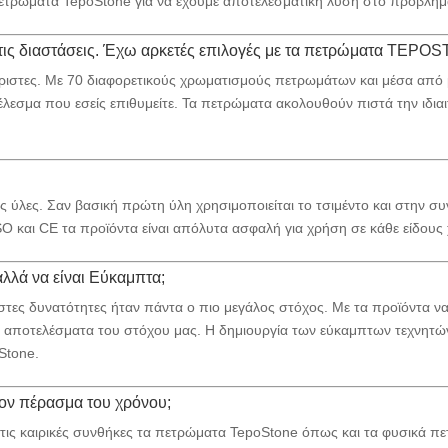
ετρώματα TepoStone για να έχουμε αποτελεσματική λύση στο πρόβλημ
τις διαστάσεις. Έχω αρκετές επιλογές με τα πετρώματα TEPO
όριστες. Με 70 διαφορετικούς χρωματισμούς πετρωμάτων και μέσα από 
εσμα που εσείς επιθυμείτε. Τα πετρώματα ακολουθούν πιστά την ιδιαι
 ύλες. Σαν βασική πρώτη ύλη χρησιμοποιείται το τσιμέντο και στην συν
 και CE τα προϊόντα είναι απόλυτα ασφαλή για χρήση σε κάθε είδους
αλλά να είναι Εύκαμπτα;
ιστες δυνατότητες ήταν πάντα ο πιο μεγάλος στόχος. Με τα προϊόντα ν
κά αποτελέσματα του στόχου μας. Η δημιουργία των εύκαμπτων τεχνητώ
Stone.
ον πέρασμα του χρόνου;
ις καιρικές συνθήκες τα πετρώματα TepoStone όπως και τα φυσικά π